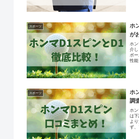
ホ
スポーツ
が
ホン
介し
ボー
性能
ホ
スポーツ
調
ホン
は下
より
ず、