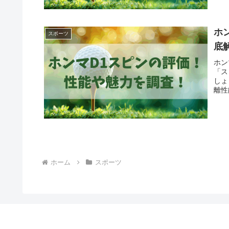
ホ
スポーツ
底
ホン
「ス
しょ
離性
ホーム
スポーツ