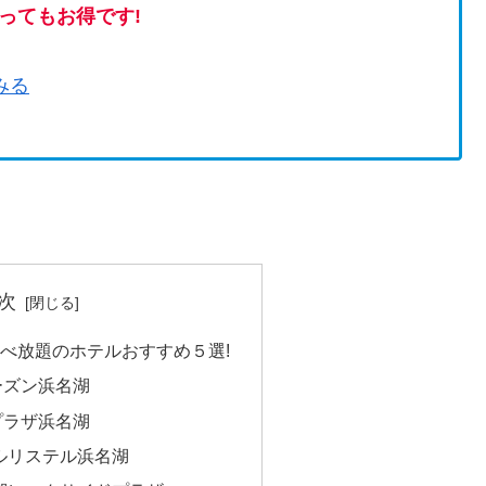
ってもお得です!
みる
次
べ放題のホテルおすすめ５選!
ーズン浜名湖
プラザ浜名湖
ルリステル浜名湖