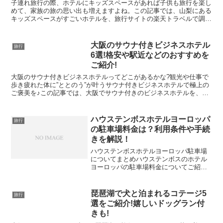
子連れ旅行の際、ホテルにキッズスペースがあれば子供も旅行を楽し
めて、家族の旅の思い出も増えますよね。この記事では、山梨にある
キッズスペースがすごいホテルを、旅行サイトの楽天トラベルで調査
しました。▼山梨にある、キッズスペースがすごいホテルは...
大阪のサウナ付きビジネスホテル
旅行
6選!格安や駅近などのおすすめを
ご紹介!
大阪のサウナ付きビジネスホテルってどこがあるかな?観光や仕事で
歩き疲れた体に”ととのう”が叶うサウナ付きビジネスホテルで極上の
ご褒美を♪この記事では、大阪でサウナ付きのビジネスホテルを、旅
行サイトの楽天トラベルで調査しました。▼大阪にある、...
ハウステンボスホテルヨーロッパ
旅行
の駐車場料金は？利用条件や手続
きを解説！
ハウステンボスホテルヨーロッパ駐車場
についてまとめハウステンボスのホテル
ヨーロッパの駐車場料金についてご紹介
します。ハウステンボスのホテルヨーロ
ッパに宿泊する場合は、無料の宿泊者専
用駐車場を使用できますよ。ハウステン
琵琶湖で犬と泊まれるコテージ5
旅行
ボスを訪れる際は、駐車場...
選をご紹介!嬉しいドッグラン付
きも!