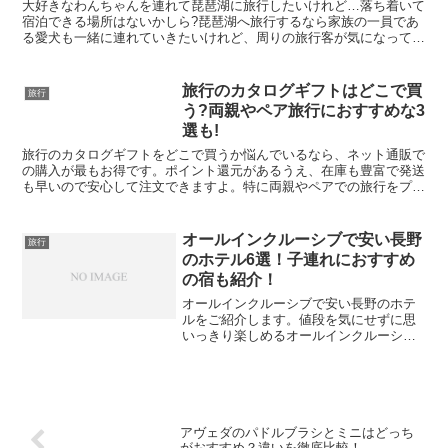
大好きなわんちゃんを連れて琵琶湖に旅行したいけれど…落ち着いて
宿泊できる場所はないかしら?琵琶湖へ旅行するなら家族の一員であ
る愛犬も一緒に連れていきたいけれど、周りの旅行客が気になってし
まい楽しめないと少し残念ですよね。コテージタイプの宿な...
旅行のカタログギフトはどこで買
旅行
う?両親やペア旅行におすすめな3
選も!
旅行のカタログギフトをどこで買うか悩んでいるなら、ネット通販で
の購入が最もお得です。ポイント還元があるうえ、在庫も豊富で発送
も早いので安心して注文できますよ。特に両親やペアでの旅行をプレ
ゼントしたい方にはぴったりの贈り物です。
オールインクルーシブで安い長野
旅行
のホテル6選！子連れにおすすめ
の宿も紹介！
オールインクルーシブで安い長野のホテ
ルをご紹介します。値段を気にせずに思
いっきり楽しめるオールインクルーシブ
はとても魅力的ですよね。この記事で
は、長野でオールインクルーシブで安い
ホテルを調査しました。▼長野にある、
おすすめのホテルはこちらで...
アヴェダのパドルブラシとミニはどっち
がおすすめ？違いを徹底比較！