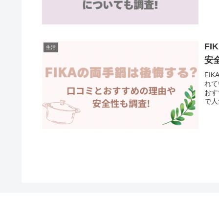
F
生活
安
FI
れて
おす
で人