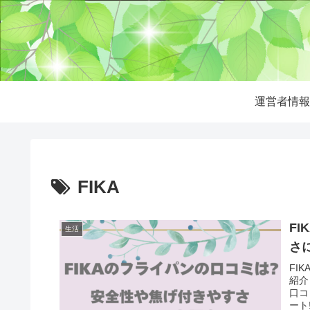
運営者情報
FIKA
F
生活
さ
FI
紹介
口コ
ート