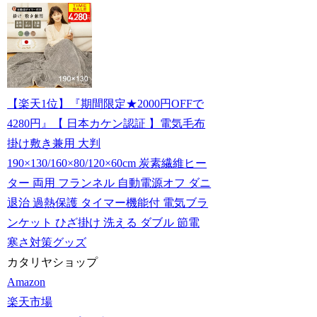
【楽天1位】『期間限定★2000円OFFで
4280円』【 日本カケン認証 】電気毛布
掛け敷き兼用 大判
190×130/160×80/120×60cm 炭素繊維ヒー
ター 両用 フランネル 自動電源オフ ダニ
退治 過熱保護 タイマー機能付 電気ブラ
ンケット ひざ掛け 洗える ダブル 節電
寒さ対策グッズ
カタリヤショップ
Amazon
楽天市場