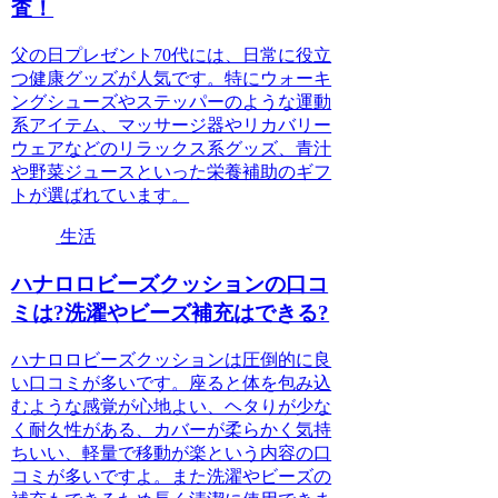
査！
父の日プレゼント70代には、日常に役立
つ健康グッズが人気です。特にウォーキ
ングシューズやステッパーのような運動
系アイテム、マッサージ器やリカバリー
ウェアなどのリラックス系グッズ、青汁
や野菜ジュースといった栄養補助のギフ
トが選ばれています。
生活
ハナロロビーズクッションの口コ
ミは?洗濯やビーズ補充はできる?
ハナロロビーズクッションは圧倒的に良
い口コミが多いです。座ると体を包み込
むような感覚が心地よい、ヘタりが少な
く耐久性がある、カバーが柔らかく気持
ちいい、軽量で移動が楽という内容の口
コミが多いですよ。また洗濯やビーズの