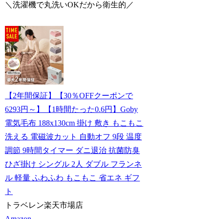
＼洗濯機で丸洗いOKだから衛生的／
【2年間保証】【30％OFFクーポンで
6293円～】【1時間たった0.6円】Goby
電気毛布 188x130cm 掛け 敷き もこもこ
洗える 電磁波カット 自動オフ 9段 温度
調節 9時間タイマー ダニ退治 抗菌防臭
ひざ掛け シングル 2人 ダブル フランネ
ル 軽量 ふわふわ もこもこ 省エネ ギフ
ト
トラベレン楽天市場店
Amazon