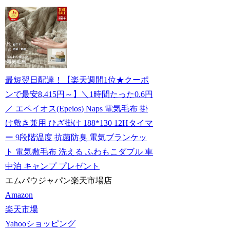
最短翌日配達！【楽天週間1位★クーポ
ンで最安8,415円～】＼1時間たった0.6円
／ エペイオス(Epeios) Naps 電気毛布 掛
け敷き兼用 ひざ掛け 188*130 12Hタイマ
ー 9段階温度 抗菌防臭 電気ブランケッ
ト 電気敷毛布 洗える ふわもこダブル 車
中泊 キャンプ プレゼント
エムパウジャパン楽天市場店
Amazon
楽天市場
Yahooショッピング