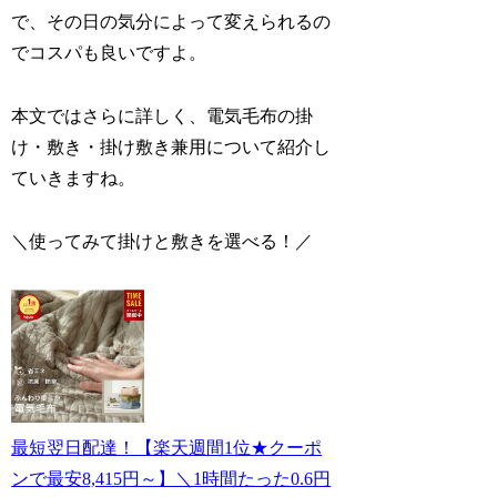
で、その日の気分によって変えられるの
でコスパも良いですよ。
本文ではさらに詳しく、電気毛布の掛
け・敷き・掛け敷き兼用について紹介し
ていきますね。
＼使ってみて掛けと敷きを選べる！／
最短翌日配達！【楽天週間1位★クーポ
ンで最安8,415円～】＼1時間たった0.6円