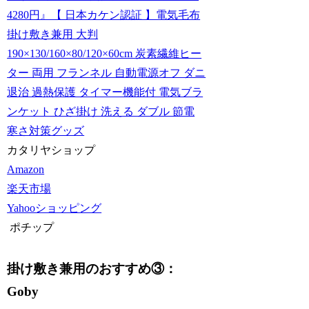
4280円』【 日本カケン認証 】電気毛布
掛け敷き兼用 大判
190×130/160×80/120×60cm 炭素繊維ヒー
ター 両用 フランネル 自動電源オフ ダニ
退治 過熱保護 タイマー機能付 電気ブラ
ンケット ひざ掛け 洗える ダブル 節電
寒さ対策グッズ
カタリヤショップ
Amazon
楽天市場
Yahooショッピング
ポチップ
掛け敷き兼用のおすすめ③：
Goby