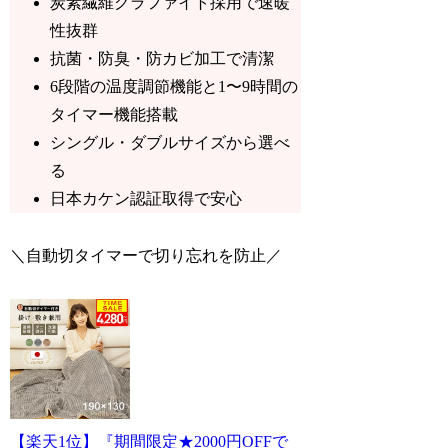
炭素繊維グラファイト採用で速暖
性抜群
抗菌・防臭・防カビ加工で清潔
6段階の温度調節機能と1〜9時間の
タイマー機能搭載
シングル・ダブルサイズから選べ
る
日本カケン認証取得で安心
＼自動切タイマーで切り忘れを防止／
【楽天1位】『期間限定★2000円OFFで