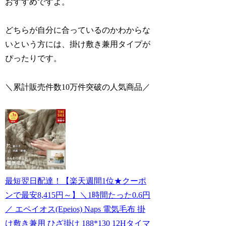
おすすめですよ。
どちらが自分に合っているのかわからな
いという方には、掛け敷き兼用タイプが
ぴったりです。
＼累計販売件数10万件突破の人気商品／
最短翌日配達！【楽天週間1位★クーポ
ンで最安8,415円～】＼1時間たった0.6円
／ エペイオス(Epeios) Naps 電気毛布 掛
け敷き兼用 ひざ掛け 188*130 12Hタイマ