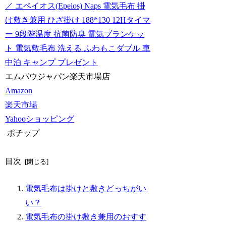
／ エペイオス(Epeios) Naps 電気毛布 掛
け敷き兼用 ひざ掛け 188*130 12Hタイマ
ー 9段階温度 抗菌防臭 電気ブランケッ
ト 電気敷毛布 洗える ふわもこダブル 車
中泊 キャンプ プレゼント
エムパウジャパン楽天市場店
Amazon
楽天市場
Yahooショッピング
ポチップ
目次
電気毛布は掛けと敷きどっちがい
い？
電気毛布の掛け敷き兼用のおすす