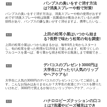
パンプスの臭いをすぐ消す方法
生活
は?消臭スプレーや粉で対策!
パンプスの臭いをすぐ消す方法は、消臭スプレーや粉の使用がおすす
めです!消臭スプレーや粉は除菌・抗菌成分が配合されているため即
効性があり、パンプスの嫌な臭いがすぐ消せますよ。携帯したいなら
スプレー、長期間持続させたいなら消臭パウダーがおすすめですよ。
上田の松茸小屋はいつから始ま
生活
る?長野で味わう松茸の旬を調査!
上田の松茸小屋はいつから始まるかは、毎年9月上旬からスタート
し、旬の松茸を使った料理が11月頃まで楽しめます。松茸づくしの
フルコースを選べば、香り豊かな焼き松茸や土瓶蒸しまで堪能でき、
長野の秋の味覚を存分に楽しめますよ。
デパコスのプレゼント3000円は
生活
大学生にぴったり!人気のリップ
やヘアケアも!
大学生に人気の3000円のデパコスのプレゼントについてご紹介しま
す。こんなお悩みはありませんか？大学生の友達にデパコスを贈りた
いけれど、3000円で買えるか知りたいリップやヘアケア、ハンドク
リームなど3000円でどれが喜ばれるのかわからない...
ハナロロビーズクッションの口コ
生活
ミは?洗濯やビーズ補充はでき