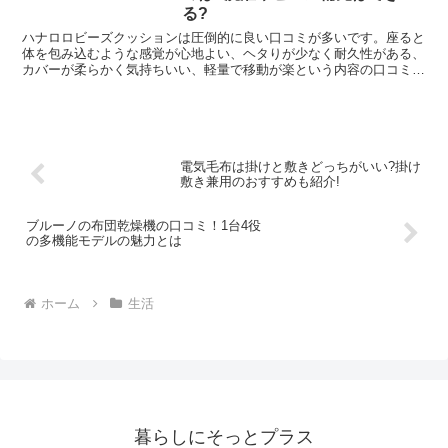
る?
ハナロロビーズクッションは圧倒的に良い口コミが多いです。座ると
体を包み込むような感覚が心地よい、ヘタりが少なく耐久性がある、
カバーが柔らかく気持ちいい、軽量で移動が楽という内容の口コミが
多いですよ。また洗濯やビーズの補充もできるため長く清潔に使用で
きます。
電気毛布は掛けと敷きどっちがいい?掛け
敷き兼用のおすすめも紹介!
ブルーノの布団乾燥機の口コミ！1台4役
の多機能モデルの魅力とは
ホーム
生活
暮らしにそっとプラス