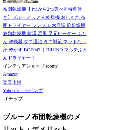
布団乾燥機【4つから2つ選べる特典付
き】ブルーノ ふとん乾燥機 おしゃれ 布
団ドライヤー シンプル 木目調 靴乾燥機
衣類乾燥機 除湿 温風 足元ヒーター ふと
ん 乾燥器 ダニ退治 ダニ対策 マットなし
汗 乾かす BOE047［ BRUNO マルチふと
んドライヤー ］
インテリアショップ roomy
Amazon
楽天市場
Yahooショッピング
ポチップ
ブルーノ布団乾燥機のメ
リット・デメリット