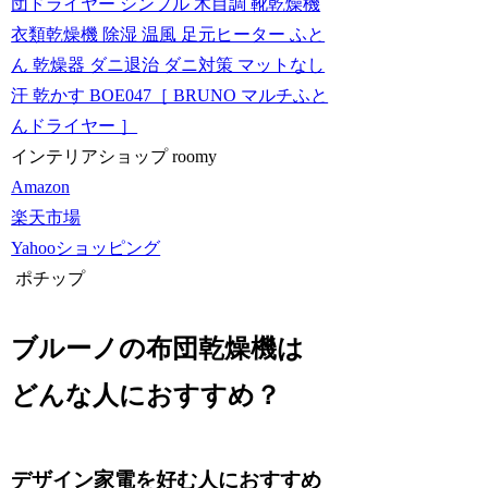
団ドライヤー シンプル 木目調 靴乾燥機
衣類乾燥機 除湿 温風 足元ヒーター ふと
ん 乾燥器 ダニ退治 ダニ対策 マットなし
汗 乾かす BOE047［ BRUNO マルチふと
んドライヤー ］
インテリアショップ roomy
Amazon
楽天市場
Yahooショッピング
ポチップ
ブルーノの布団乾燥機は
どんな人におすすめ？
デザイン家電を好む人におすすめ