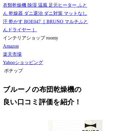
衣類乾燥機 除湿 温風 足元ヒーター ふと
ん 乾燥器 ダニ退治 ダニ対策 マットなし
汗 乾かす BOE047［ BRUNO マルチふと
んドライヤー ］
インテリアショップ roomy
Amazon
楽天市場
Yahooショッピング
ポチップ
ブルーノの布団乾燥機の
良い口コミ評価を紹介！