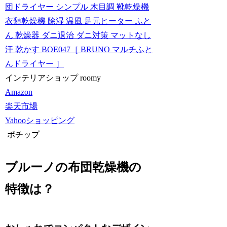
団ドライヤー シンプル 木目調 靴乾燥機
衣類乾燥機 除湿 温風 足元ヒーター ふと
ん 乾燥器 ダニ退治 ダニ対策 マットなし
汗 乾かす BOE047［ BRUNO マルチふと
んドライヤー ］
インテリアショップ roomy
Amazon
楽天市場
Yahooショッピング
ポチップ
ブルーノの布団乾燥機の
特徴は？