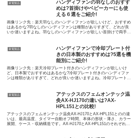
ハンディファンの羽なしのおすす
家電製品
めは?首掛けやベビーカーにも使
える６選をご紹介!
画像リンク先：楽天羽なしのハンディファンが欲しいけど、おすすめ
はあるかな?羽なしのハンディファンは種類がありすぎて、どれが良
いか迷いますよね。羽なしのハンディファンが欲しい首掛けで両手が
あくタイプやベビーカーにも使える機能的なハンディファン...
ハンディファンで冷却プレート付
家電製品
きの日本製のおすすめは?5選を機
能別にご紹介!
画像リンク先：楽天冷却プレート付きのハンディファンが欲しいけ
ど、日本製でおすすめはあるかな?冷却プレート付きのハンディファ
ンは種類がありすぎて、どれが良いか迷いますよね。冷却プレート付
きのハンディファンが欲しい品質や安全性、アフターサポート...
アテックスのフェムオンテック温
家電製品
灸AX-HJ170の違いは?AX-
HPL151との比較!
アテックスのフェムオンテック温灸AX-HJ170とAX-HPL151とのの違
いは、最高温度、タイマー自動オフ時間、本体の形状・薄さ、カラー
展開、ケース・収納構造です。AX-HJ170とAX-HPL151のそれぞれの
項目の違いを徹底比較しどちらがおすすめかを紹介します。