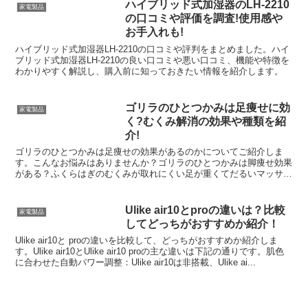
ハイブリッド式加湿器のLH-2210
家電製品
の口コミや評価を調査!使用感や
お手入れも!
ハイブリッド式加湿器LH-2210の口コミや評判をまとめました。ハイ
ブリッド式加湿器LH-2210の良い口コミや悪い口コミ、機能や特徴を
わかりやすく解説し、購入前に知っておきたい情報を紹介します。
ゴリラのひとつかみは足痩せに効
家電製品
く?むくみ解消の効果や種類を紹
介!
ゴリラのひとつかみは足痩せの効果があるのかについてご紹介しま
す。こんなお悩みはありませんか？ゴリラのひとつかみは脚痩せ効果
がある？ふくらはぎのむくみが取れにくい足が重くてだるいマッサー
ジをしても効果を感じにくいゴリラのひとつかみの商品にはど...
Ulike air10とproの違いは？比較
家電製品
してどっちがおすすめか紹介！
Ulike air10と proの違いを比較して、どっちがおすすめか紹介しま
す。Ulike air10とUlike air10 proの主な違いは下記の通りです。肌色
に合わせた自動パワー調整：Ulike air10は非搭載、Ulike ai...