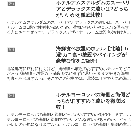
ホテルアムステルダムのスーペリ
旅行
アとデラックスの違いは?どっち
がいいかを徹底比較!
ホテルアムステルダムのスーペリアとデラックスの違いは、スーペリ
アルームは1階で利便性が高いため、荷物が多い方やコスパを重視す
る方におすすめです。デラックスデザイナールームは景色や静けさを
楽しみたい方におすすめで、旅行をより特別なものにしてくれます
よ。
海鮮食べ放題のホテル【北陸】6
旅行
選!カニ食べ放題やバイキングが
豪華な宿をご紹介!
北陸地方に旅行に行くけど、海鮮食べ放題のおすすめホテルってどこ
だろう?海鮮食べ放題なら値段を気にせずに思いっきり大好きな海鮮
を食べられますよね。そこでこの記事では、北陸エリアで人気の海鮮
食べ放題があるホテルを、旅行サイトの楽天トラベルで調査...
ホテルヨーロッパの海側と街側ど
旅行
っちがおすすめ？違いを徹底比
較！
ホテルヨーロッパの海側と街側どっちがおすすめかを紹介します。ホ
テルヨーロッパの海側と街側ですが、どんな違いがあるのか、どっち
がいいのか気になりますよね。ホテルヨーロッパの海側と街側の主な
違いは下記の通りです。【ホテルヨーロッパの海側と街側の...