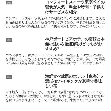
コンフォートスイーツ東京ベイの
旅行
朝食が人気！料金や時間・子供向
けサービスを紹介！
コンフォートスイーツ東京ベイの朝食についてご紹介します。こんな
お悩みはありませんか？朝食の内容が気になる。朝食の料金を知りた
い。朝食の時間を確認したい。子供も利用しやすいのか知りたい。旅
行での朝食は落ち着いて美味しいものをゆっくり食べたいの...
神戸ポートピアホテルの南館と本
旅行
館の違いを徹底解説!どっちがお
すすめ?
この記事では、神戸ポートピアホテルの「南館」と「 本館」の違い
を比較して、どちらがおすすめなのかをご紹介します。神戸でも最高
レベルの夜景を満喫できる宿として人気の神戸ポートピアホテルです
が、「南館」と「 本館」どちらに泊まるか迷うのではない...
海鮮食べ放題のホテル【東海】5
旅行
選!夕食バイキングが豪華で美味
しい宿
東海地方に旅行に行くけど、海鮮食べ放題のおすすめホテルってどこ
だろう?海鮮食べ放題なら値段を気にせずに思いっきり大好きな海鮮
を食べられますよね。そこでこの記事では、東海エリアで人気の海鮮
食べ放題があるホテルを、旅行サイトの楽天トラベルで調査...