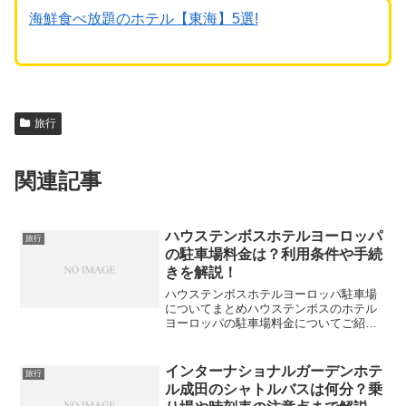
海鮮食べ放題のホテル【東海】5選!
旅行
関連記事
ハウステンボスホテルヨーロッパ
旅行
の駐車場料金は？利用条件や手続
きを解説！
ハウステンボスホテルヨーロッパ駐車場
についてまとめハウステンボスのホテル
ヨーロッパの駐車場料金についてご紹介
します。ハウステンボスのホテルヨーロ
ッパに宿泊する場合は、無料の宿泊者専
用駐車場を使用できますよ。ハウステン
インターナショナルガーデンホテ
旅行
ボスを訪れる際は、駐車場...
ル成田のシャトルバスは何分？乗