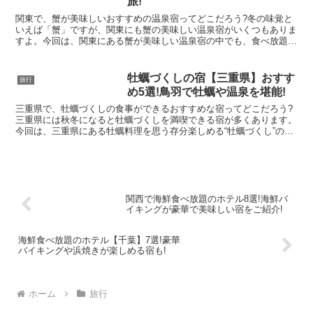
旅!
関東で、蟹が美味しいおすすめの温泉宿ってどこだろう?冬の味覚と
いえば「蟹」ですが、関東にも蟹の美味しい温泉宿がいくつもありま
すよ。今回は、関東にある蟹が美味しい温泉宿の中でも、食べ放題プ
ランや日帰りプランがある宿を5つご紹介します。▼関東に...
牡蠣づくしの宿【三重県】おすす
旅行
め5選!鳥羽で牡蠣や温泉を堪能!
三重県で、牡蠣づくしの食事ができるおすすめな宿ってどこだろう?
三重県には秋冬になると牡蠣づくしを満喫できる宿が多くあります。
今回は、三重県にある牡蠣料理を思う存分楽しめる“牡蠣づくし”の宿
を5つご紹介します。焼き牡蠣や蒸し牡蠣はもちろん、鍋...
関西で海鮮食べ放題のホテル8選!海鮮バ
イキングが豪華で美味しい宿をご紹介!
海鮮食べ放題のホテル【千葉】7選!豪華
バイキングや浜焼きが楽しめる宿も!
ホーム
旅行