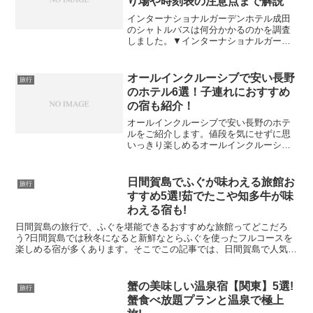
り場や時刻表の注意点まで解説
インターナショナルガーデンホテル成田
のシャトルバスは何分かかるのかを調査
しました。▼インターナショナルガーデ
ンホテル成田からのシャトルバスでの所
要時間はこちらですインターナショナル
ガーデンホテル成田のシャトルバスは何
オールインクルーシブで安い長野
旅行
分かかる？インターナショ...
のホテル6選！子連れにおすすめ
の宿も紹介！
オールインクルーシブで安い長野のホテ
ルをご紹介します。値段を気にせずに思
いっきり楽しめるオールインクルーシブ
はとても魅力的ですよね。この記事で
は、長野でオールインクルーシブで安い
ホテルを調査しました。▼長野にある、
日間賀島でふぐが味わえる旅館お
旅行
おすすめのホテルはこちらで...
すすめ5選!茹でたこや知多牛が味
わえる宿も!
日間賀島の旅行で、ふぐを堪能できるおすすめな旅館ってどこだろ
う?日間賀島では秋冬になると新鮮なとらふぐを使ったフルコースを
楽しめる宿が多くあります。そこでこの記事では、日間賀島で人気の
ふぐが堪能できるおすすめな旅館を、旅行サイトの楽天トラベ...
蟹の美味しい温泉宿【関東】5選!
旅行
蟹食べ放題プランと温泉で極上