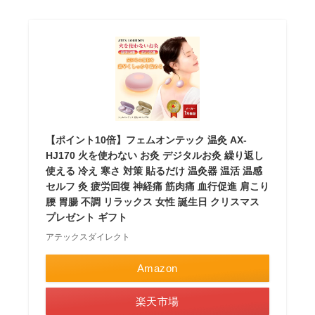
【ポイント10倍】フェムオンテック 温灸 AX-
HJ170 火を使わない お灸 デジタルお灸 繰り返し
使える 冷え 寒さ 対策 貼るだけ 温灸器 温活 温感
セルフ 灸 疲労回復 神経痛 筋肉痛 血行促進 肩こり
腰 胃腸 不調 リラックス 女性 誕生日 クリスマス
プレゼント ギフト
アテックスダイレクト
Amazon
楽天市場