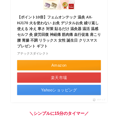
【ポイント10倍】フェムオンテック 温灸 AX-
HJ170 火を使わない お灸 デジタルお灸 繰り返し
使える 冷え 寒さ 対策 貼るだけ 温灸器 温活 温感
セルフ 灸 疲労回復 神経痛 筋肉痛 血行促進 肩こり
腰 胃腸 不調 リラックス 女性 誕生日 クリスマス
プレゼント ギフト
アテックスダイレクト
Amazon
楽天市場
Yahooショッピング
ポチップ
＼シンプルに15分のタイマー／