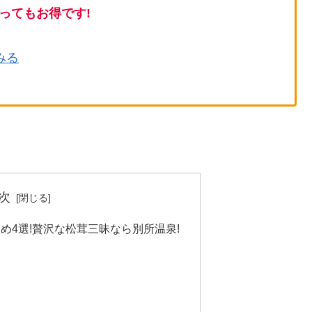
ってもお得です!
みる
次
め4選!贅沢な松茸三昧なら別所温泉!