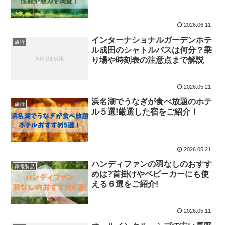
2026.06.11
インターナショナルガーデンホテ
旅行
ル成田のシャトルバスは何分？乗
り場や時刻表の注意点まで解説
2026.05.21
浜名湖でうなぎが食べ放題のホテ
旅行
ル５選!厳選した宿をご紹介！
2026.05.21
ハンディファンの羽なしのおすす
家電製品
めは?首掛けやベビーカーにも使
える６選をご紹介!
2026.05.11