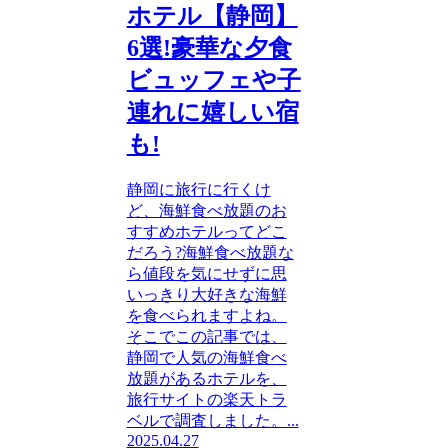
ホテル【静岡】
6選!豪華な夕食
ビュッフェや子
連れに嬉しい宿
も!
静岡に旅行に行くけ
ど、海鮮食べ放題のお
すすめホテルってどこ
だろう?海鮮食べ放題な
ら値段を気にせずに思
いっきり大好きな海鮮
を食べられますよね。
そこでこの記事では、
静岡で人気の海鮮食べ
放題があるホテルを、
旅行サイトの楽天トラ
ベルで調査しました。...
2025.04.27