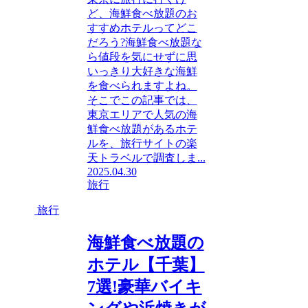
ど、海鮮食べ放題のお
すすめホテルってどこ
だろう?海鮮食べ放題な
ら値段を気にせずに思
いっきり大好きな海鮮
を食べられますよね。
そこでこの記事では、
東京エリアで人気の海
鮮食べ放題があるホテ
ルを、旅行サイトの楽
天トラベルで調査しま...
2025.04.30
旅行
旅行
海鮮食べ放題の
ホテル【千葉】
7選!豪華バイキ