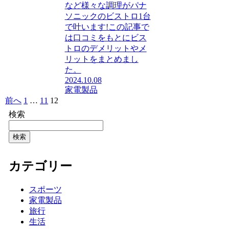
など様々な調理がパナ
ソニックのビストロ1台
で叶います!この記事で
は口コミをもとにビス
トロのデメリットやメ
リットをまとめまし
た。
2024.10.08
家電製品
前へ
1
…
11
12
検索
検索
カテゴリー
スポーツ
家電製品
旅行
生活