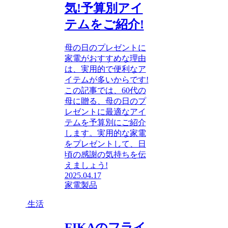
気!予算別アイ
テムをご紹介!
母の日のプレゼントに
家電がおすすめな理由
は、実用的で便利なア
イテムが多いからです!
この記事では、60代の
母に贈る、母の日のプ
レゼントに最適なアイ
テムを予算別にご紹介
します。実用的な家電
をプレゼントして、日
頃の感謝の気持ちを伝
えましょう!
2025.04.17
家電製品
生活
FIKAのフライ