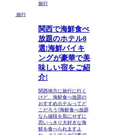
旅行
旅行
関西で海鮮食べ
放題のホテル8
選!海鮮バイキ
ングが豪華で美
味しい宿をご紹
介!
関西地方に旅行に行く
けど、海鮮食べ放題の
おすすめホテルってど
こだろう?海鮮食べ放題
なら値段を気にせずに
思いっきり大好きな海
鮮を食べられますよ