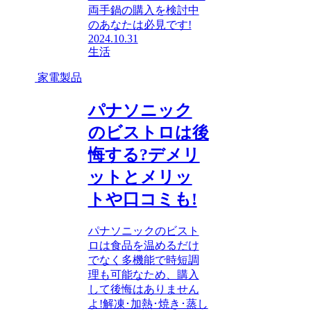
両手鍋の購入を検討中
のあなたは必見です!
2024.10.31
生活
家電製品
パナソニック
のビストロは後
悔する?デメリ
ットとメリッ
トや口コミも!
パナソニックのビスト
ロは食品を温めるだけ
でなく多機能で時短調
理も可能なため、購入
して後悔はありません
よ!解凍･加熱･焼き･蒸し