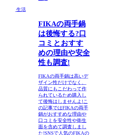
生活
FIKAの両手鍋
は後悔する?口
コミとおすす
めの理由や安全
性も調査!
FIKAの両手鍋は高いデ
ザイン性だけでなく、
品質にもこだわって作
られているため購入し
て後悔はしませんよ!こ
の記事ではFIKAの両手
鍋がおすすめな理由や
口コミを安全性や衛生
面を含めて調査しまし
た!SNSで人気のFIKAの