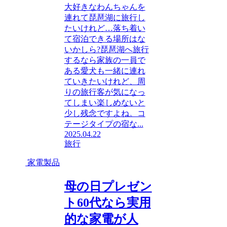
大好きなわんちゃんを
連れて琵琶湖に旅行し
たいけれど…落ち着い
て宿泊できる場所はな
いかしら?琵琶湖へ旅行
するなら家族の一員で
ある愛犬も一緒に連れ
ていきたいけれど、周
りの旅行客が気になっ
てしまい楽しめないと
少し残念ですよね。コ
テージタイプの宿な...
2025.04.22
旅行
家電製品
母の日プレゼン
ト60代なら実用
的な家電が人